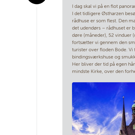
I dag skal vi på en flot pano
I det tidligere Østharzen bes
rådhuse er som flest. Den ma
det udendørs – rådhuset er b
døre (måneder), 52 vinduer (
fortsætter vi gennem den sm
turister over floden Bode. Vi
bindingsværkshuse og smukk
Her bliver der tid på egen h
mindste Kirke, over den for