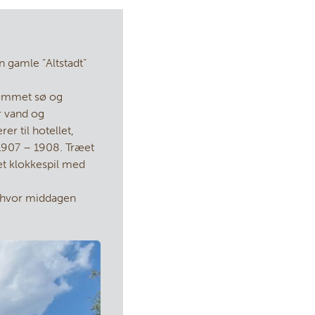
n gamle ”Altstadt”
pdæmmet sø og
r vand og
er til hotellet,
 1907 – 1908. Træet
 et klokkespil med
t, hvor middagen