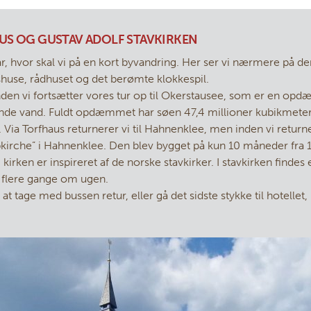
AUS OG GUSTAV ADOLF STAVKIRKEN
ar, hvor skal vi på en kort byvandring. Her ser vi nærmere på de
huse, rådhuset og det berømte klokkespil.
inden vi fortsætter vores tur op til Okerstausee, som er en o
ående vand. Fuldt opdæmmet har søen 47,4 millioner kubikmete
Via Torfhaus returnerer vi til Hahnenklee, men inden vi returner
bkirche” i Hahnenklee. Den blev bygget på kun 10 måneder fra
kirken er inspireret af de norske stavkirker. I stavkirken findes
er flere gange om ugen.
t tage med bussen retur, eller gå det sidste stykke til hotelle