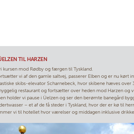
 ÜELZEN TIL HARZEN
vi kursen mod Rødby og færgen til Tyskland.
rtsætter vi af den gamle saltvej, passerer Elben og er nu kørt i
ntastiske skibs-elevator Scharnebeck, hvor skibene hæves over 
 hyggelig restaurant og fortsætter over heden mod Harzen og vo
anen holder vi pause i Üelzen og ser den berømte banegård byg
rtwasser – et af de få steder i Tyskland, hvor der er kø til herr
mer vi til hotellet hvor værelser og middagen inklusive drikk