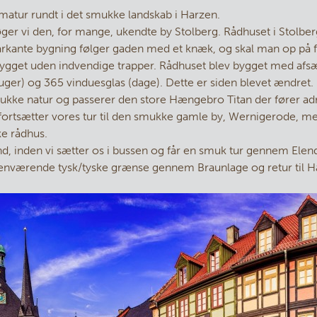
ramatur rundt i det smukke landskab i Harzen.
øger vi den, for mange, ukendte by Stolberg. Rådhuset i Stolbe
rkante bygning følger gaden med et knæk, og skal man op på f
ygget uden indvendige trapper. Rådhuset blev bygget med afsæt
uger) og 365 vinduesglas (dage). Dette er siden blevet ændret. 
ukke natur og passerer den store Hængebro Titan der fører a
 fortsætter vores tur til den smukke gamle by, Wernigerode, me
e rådhus.
ånd, inden vi sætter os i bussen og får en smuk tur gennem Ele
henværende tysk/tyske grænse gennem Braunlage og retur til 