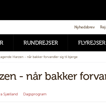
Nyhedsbrev
Rej
R
RUNDREJSER
FLYREJSER
tagende Harzen - når bakker forvandler sig til bjerge
en - når bakker forvand
a Sjælland
Dagsprogram