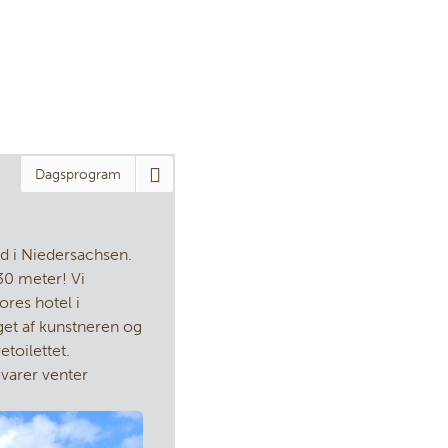
Dagsprogram
nd i Niedersachsen.
30 meter! Vi
res hotel i
get af kunstneren og
etoilettet.
evarer venter