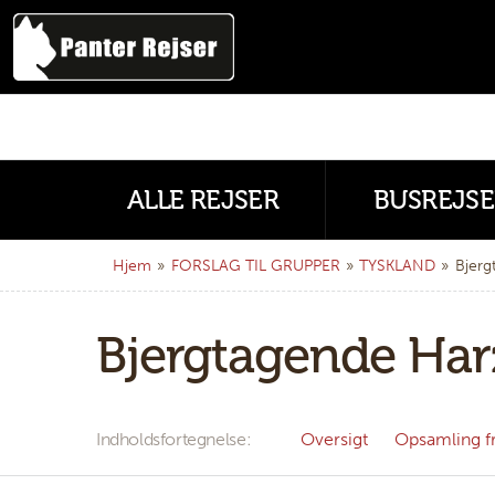
ALLE REJSER
BUSREJSE
Hjem
»
FORSLAG TIL GRUPPER
»
TYSKLAND
»
Bjerg
Bjergtagende Harz
Indholdsfortegnelse
Oversigt
Opsamling fr