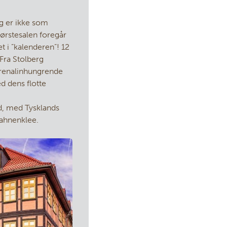
rg er ikke som
ørstesalen foregår
 i ”kalenderen”! 12
Fra Stolberg
drenalinhungrende
d dens flotte
nd, med Tysklands
Hahnenklee.