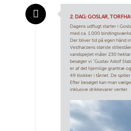
2. DAG: GOSLAR, TORFH
Dagens udflugt starter i Gosl
med ca. 1.000 bindingsværks
Der bliver tid på egen hånd 
Vestharzens største stillest
vandspejlet måler 230 hektar. 
besøger vi ”Gustav Adolf Sta
er af det hjemlige grantræ og 
49 klokker i tårnet. De spill
Efter besøget kan man vælge a
inklusive drikkevarer venter.