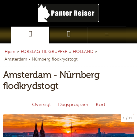
Hjem
»
FORSLAG TIL GRUPPER
»
HOLLAND
»
Amsterdam - Nürnberg flodkrydstogt
Amsterdam - Nürnberg
flodkrydstogt
Oversigt
Dagsprogram
Kort
1
11