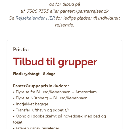
os for tilbud på
tlf. 7585 7333 eller panter@panterrejser.dk
Se
Rejsekalender HER
for ledige pladser til individuelt
rejsende.
Pris fra:
Tilbud til grupper
Flodkrydstogt - 8 dage
PanterGruppepris inkluderer
• Flyrejse fra Billund/København – Amsterdam
• Flyrejse Nürnberg – Billund/København
• Indtjekket bagage
• Transfer lufthavn og skibet t/r
• Ophold i dobbeltkahyt på hoveddæk med bad og
toilet
• Erfaren dansk rejseleder