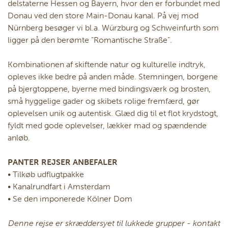
delstaterne Hessen og Bayern, hvor den er forbundet med
Donau ved den store Main-Donau kanal. På vej mod
Nürnberg besøger vi bl.a. Würzburg og Schweinfurth som
ligger på den berømte ”Romantische Straße”.
Kombinationen af skiftende natur og kulturelle indtryk,
opleves ikke bedre på anden måde. Stemningen, borgene
på bjergtoppene, byerne med bindingsværk og brosten,
små hyggelige gader og skibets rolige fremfærd, gør
oplevelsen unik og autentisk. Glæd dig til et flot krydstogt,
fyldt med gode oplevelser, lækker mad og spændende
anløb.
PANTER REJSER ANBEFALER
• Tilkøb udflugtpakke
• Kanalrundfart i Amsterdam
• Se den imponerede Kölner Dom
Denne rejse er skræddersyet til lukkede grupper - kontakt