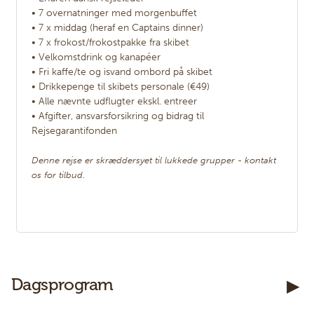
• 7 overnatninger med morgenbuffet
• 7 x middag (heraf en Captains dinner)
• 7 x frokost/frokostpakke fra skibet
• Velkomstdrink og kanapéer
• Fri kaffe/te og isvand ombord på skibet
• Drikkepenge til skibets personale (€49)
• Alle nævnte udflugter ekskl. entreer
• Afgifter, ansvarsforsikring og bidrag til
Rejsegarantifonden
Denne rejse er skræddersyet til lukkede grupper - kontakt
os for tilbud.
Kontakt os
Dagsprogram
Telefon:
7585 7333