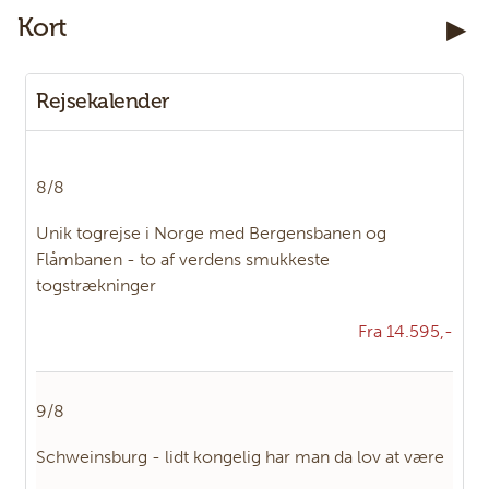
Kort
E-mail:
Panter@PanterRejser.dk
Facebook:
PanterRejser
Rejsekalender
Adresse:
Panter Rejser
Damhaven 3B 1. sal
8/8
DK-7100
Vejle
Unik togrejse i Norge med Bergensbanen og
Flåmbanen - to af verdens smukkeste
KONTAKTFORMULAR
RING TIL OS
togstrækninger
Fra 14.595,-
9/8
Schweinsburg - lidt kongelig har man da lov at være