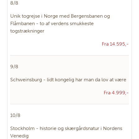
8/8
DK-7100
Vejle
Unik togrejse i Norge med Bergensbanen og
Flåmbanen - to af verdens smukkeste
KONTAKTFORMULAR
RING TIL OS
togstrækninger
Fra 14.595,-
9/8
Schweinsburg - lidt kongelig har man da lov at være
Fra 4.999,-
10/8
Stockholm - historie og skærgårdsnatur i Nordens
Venedig