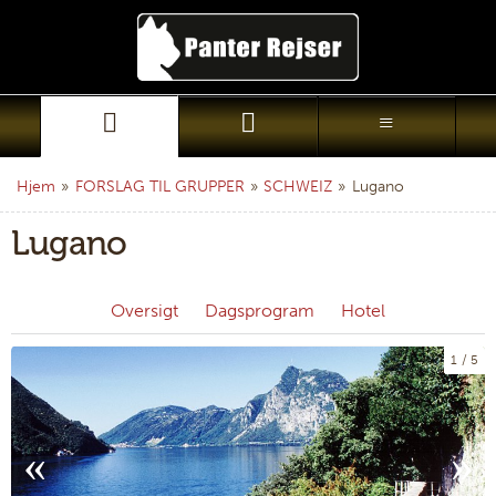
Hjem
»
FORSLAG TIL GRUPPER
»
SCHWEIZ
»
Lugano
Lugano
Oversigt
Dagsprogram
Hotel
1
5