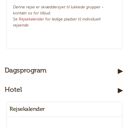
Denne rejse er skræddersyet til lukkede grupper -
kontakt os for tilbud.
Se
Rejsekalender
for ledige pladser til individuelt
rejsende.
Kontakt os
Dagsprogram
Telefon:
7585 7333
Hotel
E-mail:
Panter@PanterRejser.dk
Facebook:
PanterRejser
Rejsekalender
Adresse:
Panter Rejser
Damhaven 3B 1. sal