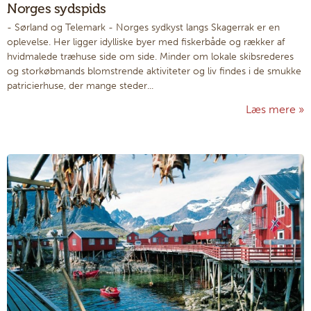
Norges sydspids
- Sørland og Telemark
-
Norges sydkyst langs Skagerrak er en
oplevelse. Her ligger idylliske byer med fiskerbåde og rækker af
hvidmalede træhuse side om side. Minder om lokale skibsrederes
og storkøbmands blomstrende aktiviteter og liv findes i de smukke
patricierhuse, der mange steder...
Læs mere