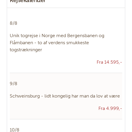
Rejsekalender
Adresse:
Panter Rejser
Damhaven 3B 1. sal
8/8
DK-7100
Vejle
Unik togrejse i Norge med Bergensbanen og
Flåmbanen - to af verdens smukkeste
KONTAKTFORMULAR
RING TIL OS
togstrækninger
Fra 14.595,-
9/8
Schweinsburg - lidt kongelig har man da lov at være
Fra 4.999,-
10/8