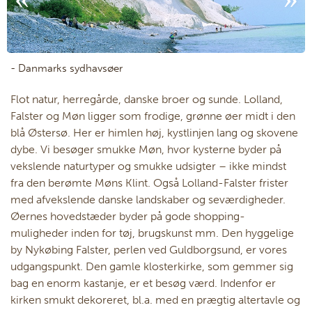
- Danmarks sydhavsøer
Flot natur, herregårde, danske broer og sunde. Lolland,
Falster og Møn ligger som frodige, grønne øer midt i den
blå Østersø. Her er himlen høj, kystlinjen lang og skovene
dybe. Vi besøger smukke Møn, hvor kysterne byder på
vekslende naturtyper og smukke udsigter – ikke mindst
fra den berømte Møns Klint. Også Lolland-Falster frister
med afvekslende danske landskaber og seværdigheder.
Øernes hovedstæder byder på gode shopping-
muligheder inden for tøj, brugskunst mm. Den hyggelige
by Nykøbing Falster, perlen ved Guldborgsund, er vores
udgangspunkt. Den gamle klosterkirke, som gemmer sig
bag en enorm kastanje, er et besøg værd. Indenfor er
kirken smukt dekoreret, bl.a. med en prægtig altertavle og