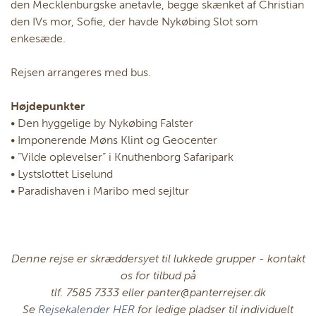
den Mecklenburgske anetavle, begge skænket af Christian
den IVs mor, Sofie, der havde Nykøbing Slot som
enkesæde.
Rejsen arrangeres med bus.
Højdepunkter
• Den hyggelige by Nykøbing Falster
• Imponerende Møns Klint og Geocenter
• ”Vilde oplevelser” i Knuthenborg Safaripark
• Lystslottet Liselund
• Paradishaven i Maribo med sejltur
Denne rejse er skræddersyet til lukkede grupper - kontakt
os for tilbud på
tlf. 7585 7333 eller panter@panterrejser.dk
Se
Rejsekalender HER
for ledige pladser til individuelt