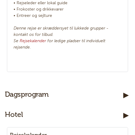
• Rejseleder eller lokal guide
• Frokoster og drikkevarer
• Entreer og sejlture
Denne rejse er skræddersyet til lukkede grupper -
kontakt os for tilbud.
Se
Rejsekalender
for ledige pladser til individuelt
rejsende.
Kontakt os
Dagsprogram
Telefon:
7585 7333
Hotel
E-mail:
Panter@PanterRejser.dk
Facebook:
PanterRejser