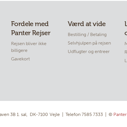
Fordele med
Værd at vide
Panter Rejser
Bestilling / Betaling
Selvhjulpen på rejsen
Rejsen bliver ikke
M
billigere
Udflugter og entreer
R
Gavekort
L
ven 3B 1. sal
DK-7100
Vejle
Telefon
7585 7333
©
Panter