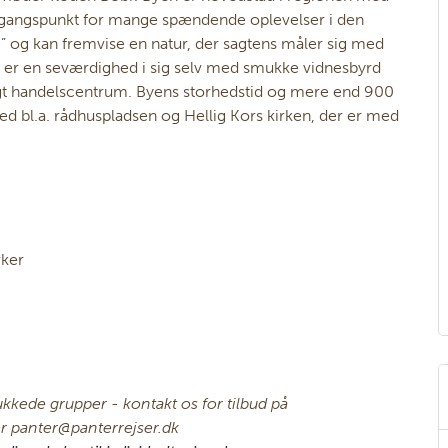
udgangspunkt for mange spændende oplevelser i den
 og kan fremvise en natur, der sagtens måler sig med
 er en seværdighed i sig selv med smukke vidnesbyrd
vligt handelscentrum. Byens storhedstid og mere end 900
d bl.a. rådhuspladsen og Hellig Kors kirken, der er med
rker
ukkede grupper - kontakt os for tilbud på
er panter@panterrejser.dk