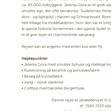
ca. 85.000 indbyggere. Jelenia Góra er et godt 
smukke egn, der ofte benævnes ”Sudeternes Perle”
skov- og bjergidyl i Harzen og Schwarzwald. Byen
helt tilbage fra middelalderen, hvor den var et li
år gamle historie fornemmes i den gamle bydel me
til at give byen sit charmerende særpræg.
Rejsen kan arrangeres med enten bus eller fly.
Højdepunkter
• Jelenia Gora med smukke byhuse og statelige ki
• Rundvisning på keramik og porcelæsfabrik
• Besøg på krystalfabrik
• Vang - norsk stavkirke
• Cottbus med barokke borgerhuse
Denne rejse er skræddersyet til l
tlf. 7585 7333 ell