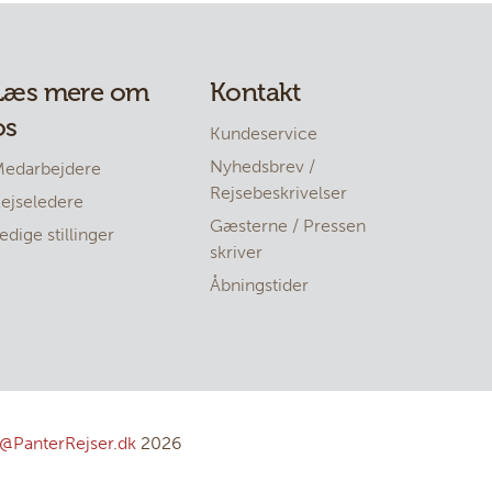
Læs mere om
Kontakt
os
Kundeservice
Nyhedsbrev /
edarbejdere
Rejsebeskrivelser
ejseledere
Gæsterne / Pressen
edige stillinger
skriver
Åbningstider
@PanterRejser.dk
2026