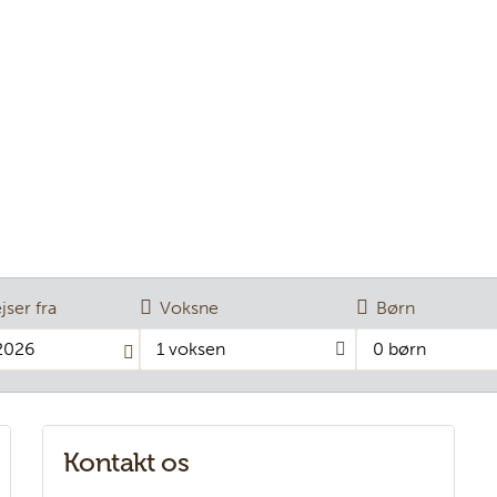
ejser fra
Voksne
Børn
1 voksen
0 børn
Kontakt os