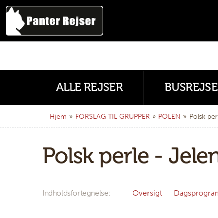
ALLE REJSER
BUSREJSE
Hjem
»
FORSLAG TIL GRUPPER
»
POLEN
»
Polsk per
Polsk perle - Jele
Indholdsfortegnelse
Oversigt
Dagsprogra