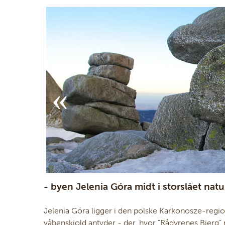
- byen Jelenia Góra midt i storslået natu
Jelenia Góra ligger i den polske Karkonosze-regi
våbenskjold antyder - der, hvor ”Rådyrenes Bjerg