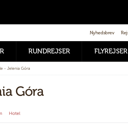
Nyhedsbrev
Rej
R
RUNDREJSER
FLYREJSER
le - Jelenia Góra
nia Góra
m
Hotel