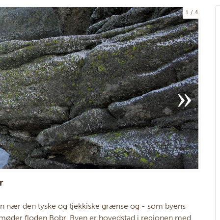
1
4
r
on nær den tyske og tjekkiske grænse og - som byens
” møder floden Bobr. Byen er hovedstad i regionen med