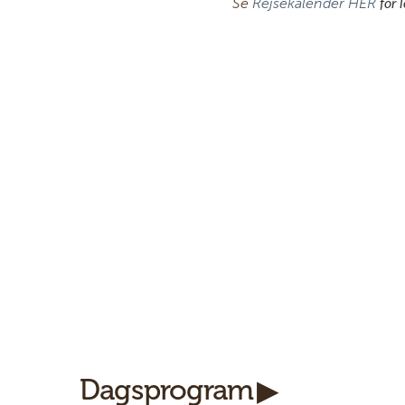
Se
Rejsekalender HER
for 
Dagsprogram