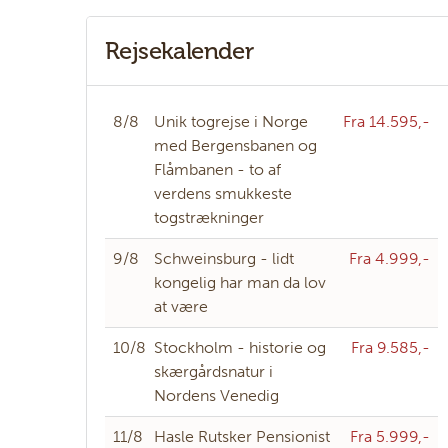
Rejsekalender
8/8
Unik togrejse i Norge
Fra 14.595,-
med Bergensbanen og
Flåmbanen - to af
verdens smukkeste
togstrækninger
9/8
Schweinsburg - lidt
Fra 4.999,-
kongelig har man da lov
at være
10/8
Stockholm - historie og
Fra 9.585,-
skærgårdsnatur i
Nordens Venedig
11/8
Hasle Rutsker Pensionist
Fra 5.999,-