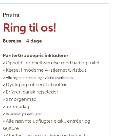
Pris fra:
Ring til os!
Busrejse - 4 dage
PanterGruppepris inkluderer
Ophold i dobbeltværelse med bad og toilet
✓
Kørsel i moderne 4-stjernet turistbus
✓
✓Alle regler om køre- og hviletid overholdes
Dygtig og rutineret chauffør
✓
Erfaren dansk rejseleder
✓
morgenmad
✓3
x middag
✓3
✓Buskørsel på udflugter
Alle nævnte udflugter ekskl. entréer og
✓
sejlture
Afgifter, ansvarsforsikring og bidrag til