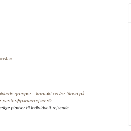
ianstad
ukkede grupper - kontakt os for tilbud på
er panter@panterrejser.dk
ledige pladser til individuelt rejsende.