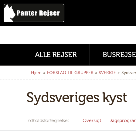
ALLE REJSER
BUSREJSE
Hjem
»
FORSLAG TIL GRUPPER
»
SVERIGE
»
Sydsver
Sydsveriges kyst
Indholdsfortegnelse
Oversigt
Dagsprogra