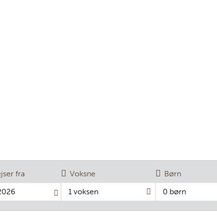
ejser fra
Voksne
Børn
1 voksen
0 børn