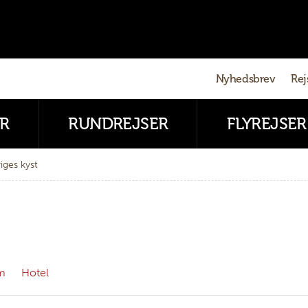
Nyhedsbrev
Rej
R
RUNDREJSER
FLYREJSER
iges kyst
m
Hotel