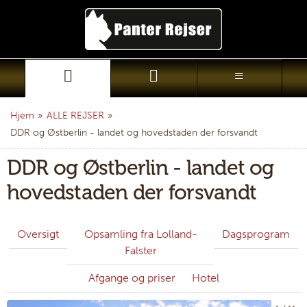
Hjem
»
ALLE REJSER
»
DDR og Østberlin - landet og hovedstaden der forsvandt
DDR og Østberlin - landet og
hovedstaden der forsvandt
Oversigt
Opsamling fra Lolland-
Dagsprogram
Falster
Afgange og priser
Hotel