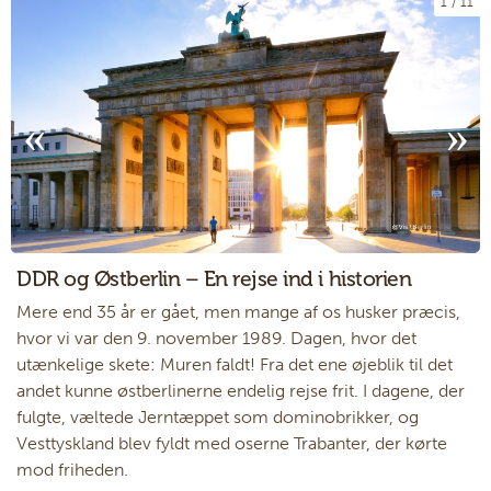
1
11
DDR og Østberlin – En rejse ind i historien
Mere end 35 år er gået, men mange af os husker præcis,
hvor vi var den 9. november 1989. Dagen, hvor det
utænkelige skete: Muren faldt! Fra det ene øjeblik til det
andet kunne østberlinerne endelig rejse frit. I dagene, der
fulgte, væltede Jerntæppet som dominobrikker, og
Vesttyskland blev fyldt med oserne Trabanter, der kørte
mod friheden.