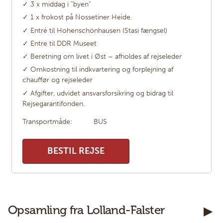
✓ 3 x middag i ”byen”
✓ 1 x frokost på Nossetiner Heide.
✓ Entré til Hohenschönhausen (Stasi fængsel)
✓ Entre til DDR Museet
✓ Beretning om livet i Øst – afholdes af rejseleder
✓ Omkostning til indkvartering og forplejning af
chauffør og rejseleder
✓ Afgifter, udvidet ansvarsforsikring og bidrag til
Rejsegarantifonden.
Transportmåde:
BUS
BESTIL REJSE
Kontakt os
Opsamling fra Lolland-Falster
Telefon:
7585 7333