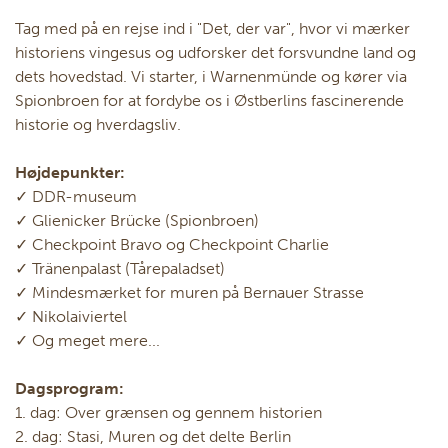
Tag med på en rejse ind i "Det, der var", hvor vi mærker
historiens vingesus og udforsker det forsvundne land og
dets hovedstad. Vi starter, i Warnenmünde og kører via
Spionbroen for at fordybe os i Østberlins fascinerende
historie og hverdagsliv.
Højdepunkter:
✓ DDR-museum
✓ Glienicker Brücke (Spionbroen)
✓ Checkpoint Bravo og Checkpoint Charlie
✓ Tränenpalast (Tårepaladset)
✓ Mindesmærket for muren på Bernauer Strasse
✓ Nikolaiviertel
✓ Og meget mere...
Dagsprogram:
1. dag: Over grænsen og gennem historien
2. dag: Stasi, Muren og det delte Berlin