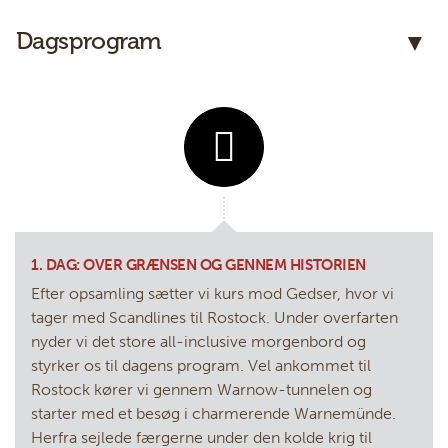
Dagsprogram
E-mail:
Panter@PanterRejser.dk
Facebook:
PanterRejser
Adresse:
Panter Rejser
Damhaven 3B 1. sal
DK-7100
Vejle
KONTAKTFORMULAR
RING TIL OS
1. DAG: OVER GRÆNSEN OG GENNEM HISTORIEN
Efter opsamling sætter vi kurs mod Gedser, hvor vi
tager med Scandlines til Rostock. Under overfarten
nyder vi det store all-inclusive morgenbord og
styrker os til dagens program. Vel ankommet til
Rostock kører vi gennem Warnow-tunnelen og
starter med et besøg i charmerende Warnemünde.
Herfra sejlede færgerne under den kolde krig til