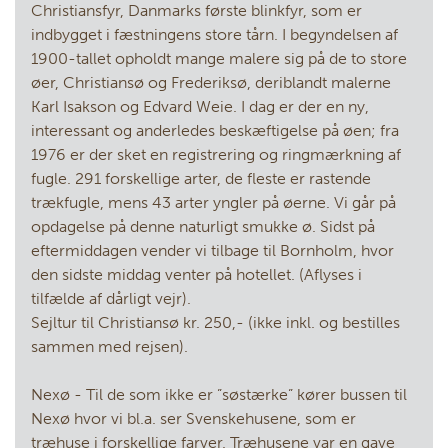
Christiansfyr, Danmarks første blinkfyr, som er
indbygget i fæstningens store tårn. I begyndelsen af
1900-tallet opholdt mange malere sig på de to store
øer, Christiansø og Frederiksø, deriblandt malerne
Karl Isakson og Edvard Weie. I dag er der en ny,
interessant og anderledes beskæftigelse på øen; fra
1976 er der sket en registrering og ringmærkning af
fugle. 291 forskellige arter, de fleste er rastende
trækfugle, mens 43 arter yngler på øerne. Vi går på
opdagelse på denne naturligt smukke ø. Sidst på
eftermiddagen vender vi tilbage til Bornholm, hvor
den sidste middag venter på hotellet. (Aflyses i
tilfælde af dårligt vejr).
Sejltur til Christiansø kr. 250,- (ikke inkl. og bestilles
sammen med rejsen).
Nexø - Til de som ikke er ”søstærke” kører bussen til
Nexø hvor vi bl.a. ser Svenskehusene, som er
træhuse i forskellige farver. Træhusene var en gave