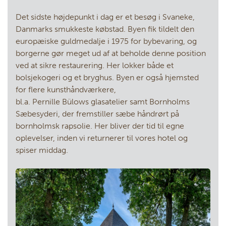
Det sidste højdepunkt i dag er et besøg i Svaneke,
Danmarks smukkeste købstad. Byen fik tildelt den
europæiske guldmedalje i 1975 for bybevaring, og
borgerne gør meget ud af at beholde denne position
ved at sikre restaurering. Her lokker både et
bolsjekogeri og et bryghus. Byen er også hjemsted
for flere kunsthåndværkere,
bl.a. Pernille Bülows glasatelier samt Bornholms
Sæbesyderi, der fremstiller sæbe håndrørt på
bornholmsk rapsolie. Her bliver der tid til egne
oplevelser, inden vi returnerer til vores hotel og
spiser middag.