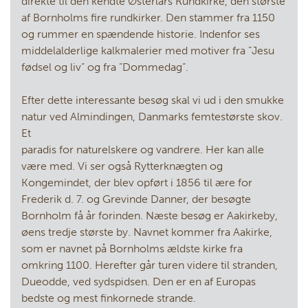
direkte til den kendte Østerlars Rundkirke, den største
af Bornholms fire rundkirker. Den stammer fra 1150
og rummer en spændende historie. Indenfor ses
middelalderlige kalkmalerier med motiver fra ”Jesu
fødsel og liv” og fra ”Dommedag”.
Efter dette interessante besøg skal vi ud i den smukke
natur ved Almindingen, Danmarks femtestørste skov.
Et
paradis for naturelskere og vandrere. Her kan alle
være med. Vi ser også Rytterknægten og
Kongemindet, der blev opført i 1856 til ære for
Frederik d. 7. og Grevinde Danner, der besøgte
Bornholm få år forinden. Næste besøg er Aakirkeby,
øens tredje største by. Navnet kommer fra Aakirke,
som er navnet på Bornholms ældste kirke fra
omkring 1100. Herefter går turen videre til stranden,
Dueodde, ved sydspidsen. Den er en af Europas
bedste og mest finkornede strande.