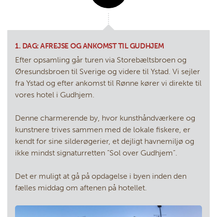
Damhaven 3B 1. sal
DK-7100
Vejle
KONTAKTFORMULAR
RING TIL OS
1. DAG: AFREJSE OG ANKOMST TIL GUDHJEM
Efter opsamling går turen via Storebæltsbroen og
Øresundsbroen til Sverige og videre til Ystad. Vi sejler
fra Ystad og efter ankomst til Rønne kører vi direkte til
vores hotel i Gudhjem.
Denne charmerende by, hvor kunsthåndværkere og
kunstnere trives sammen med de lokale fiskere, er
kendt for sine silderøgerier, et dejligt havnemiljø og
ikke mindst signaturretten ”Sol over Gudhjem”.
Det er muligt at gå på opdagelse i byen inden den
fælles middag om aftenen på hotellet.