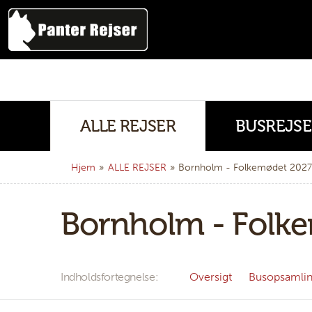
ALLE REJSER
BUSREJSE
Hjem
»
ALLE REJSER
»
Bornholm - Folkemødet 2027
Bornholm - Folk
Indholdsfortegnelse
Oversigt
Busopsamli