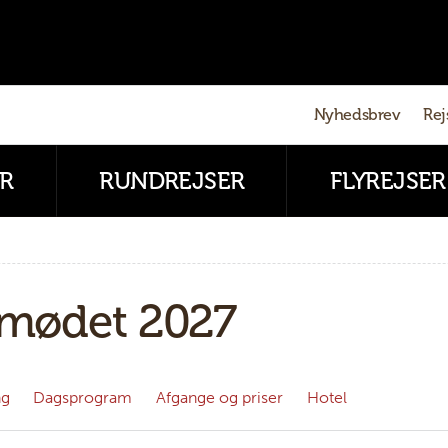
Nyhedsbrev
Rej
R
RUNDREJSER
FLYREJSER
emødet 2027
ng
Dagsprogram
Afgange og priser
Hotel