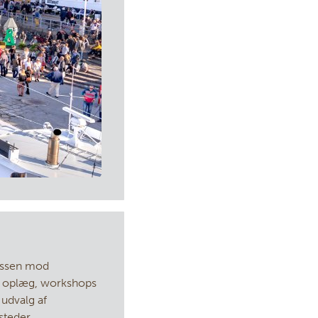
ussen mod
er, oplæg, workshops
 udvalg af
steder.