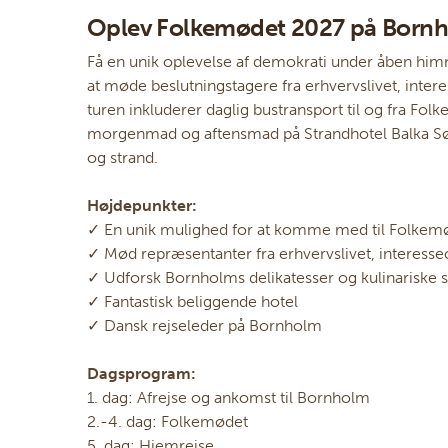
Oplev Folkemødet 2027 på Bornh
Få en unik oplevelse af demokrati under åben hi
at møde beslutningstagere fra erhvervslivet, intere
turen inkluderer daglig bustransport til og fra F
morgenmad og aftensmad på Strandhotel Balka Søba
og strand.
Højdepunkter:
✓ En unik mulighed for at komme med til Folkem
✓ Mød repræsentanter fra erhvervslivet, interesseo
✓ Udforsk Bornholms delikatesser og kulinariske s
✓ Fantastisk beliggende hotel
✓ Dansk rejseleder på Bornholm
Dagsprogram:
1. dag: Afrejse og ankomst til Bornholm
2.-4. dag: Folkemødet
5. dag: Hjemrejse.