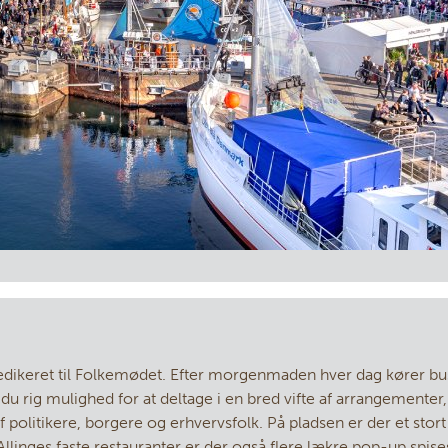
dikeret til Folkemødet. Efter morgenmaden hver dag kører b
 du rig mulighed for at deltage i en bred vifte af arrangement
 politikere, borgere og erhvervsfolk. På pladsen er der et stort
linges faste restauranter er der også flere lækre pop-up spise