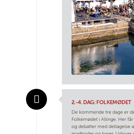
2.-4. DAG: FOLKEMØDET
De kommende tre dage er de
Folkemødet i Allinge. Her får
og debatter med deltagelse af
madboder og barer. Udover Al