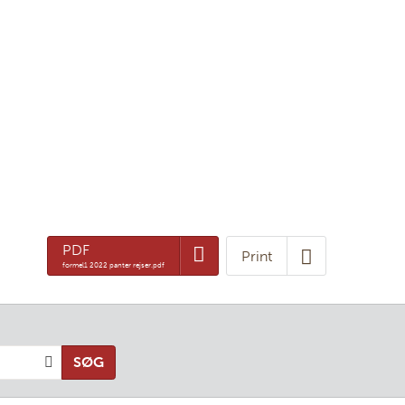
PDF
Print
formel1 2022 panter rejser.pdf
SØG