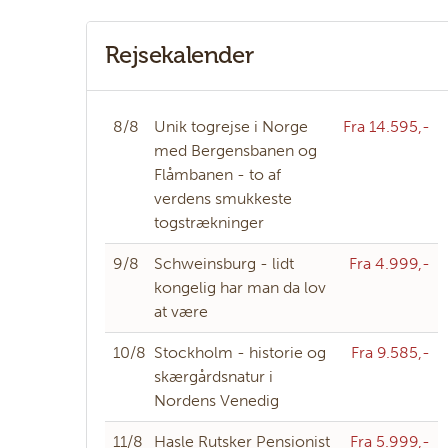
Rejsekalender
8/8
Unik togrejse i Norge
Fra 14.595,-
med Bergensbanen og
Flåmbanen - to af
verdens smukkeste
togstrækninger
9/8
Schweinsburg - lidt
Fra 4.999,-
kongelig har man da lov
at være
10/8
Stockholm - historie og
Fra 9.585,-
skærgårdsnatur i
Nordens Venedig
11/8
Hasle Rutsker Pensionist
Fra 5.999,-