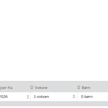
ejser fra
Voksne
Børn
1 voksen
0 børn