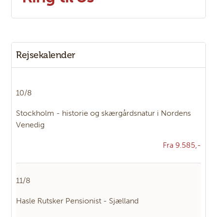
Kontakt os
Rejsekalender
Telefon:
7585 7333
E-mail:
Panter@PanterRejser.dk
10/8
Stockholm - historie og skærgårdsnatur i Nordens
Facebook:
PanterRejser
Venedig
Adresse:
Panter Rejser
Fra 9.585,-
Damhaven 3B 1. sal
DK-7100
Vejle
11/8
KONTAKTFORMULAR
RING TIL OS
Hasle Rutsker Pensionist - Sjælland