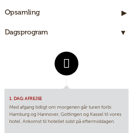
Kontakt os
Opsamling
Telefon:
7585 7333
Dagsprogram
E-mail:
Panter@PanterRejser.dk
Facebook:
PanterRejser
Adresse:
Panter Rejser
Damhaven 3B 1. sal
DK-7100
Vejle
KONTAKTFORMULAR
RING TIL OS
1. DAG: AFREJSE
Med afgang tidligt om morgenen går turen forbi
Hamburg og Hannover, Gottingen og Kassel til vores
hotel. Ankomst til hotellet sidst på eftermiddagen.