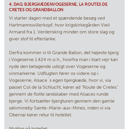
4. DAG: BJERGKÆDENVOGESERNE, LA ROUTES DE
CRETES OG GRANDBALLON
Vi starter dagen med et spændende besøg ved
Hartmannswillerkopf, hvor krigskirkegården Vieil
Armand fra 1. Verdenskrig minder om store slag og
giver stof til eftertanke.
Derfra kommer vi til Grande Ballon, det højeste bjerg
i Vogeserne 1.424 m.o.h., hvorfra man i klart vejr kan
nyde den betagende udsigt over Vogeserne og
vinmarkerne. Udflugten fører os videre op i
Vogeserne, Alsace´s egen bjergkæde, hvor vi, via
passet Col de la Schlucht, kører ad ”Route de Cretes”
gennem de flotte landskaber med Alsaces runde
bjerge. Vi fortsætter bjergturen gennem den gamle
sølvmineby Sainte-Marie-aux-Mines, inden vi via
Obernai kører retur til hotellet.
Middag på hotellet.